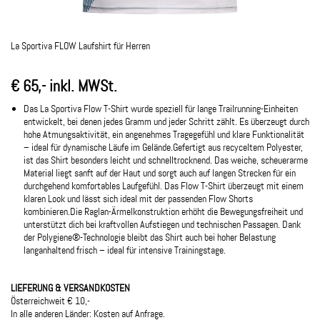
La Sportiva FLOW Laufshirt für Herren
€ 65,- inkl. MWSt.
Das La Sportiva Flow T-Shirt wurde speziell für lange Trailrunning-Einheiten
entwickelt, bei denen jedes Gramm und jeder Schritt zählt. Es überzeugt durch
hohe Atmungsaktivität, ein angenehmes Tragegefühl und klare Funktionalität
– ideal für dynamische Läufe im Gelände.Gefertigt aus recyceltem Polyester,
ist das Shirt besonders leicht und schnelltrocknend. Das weiche, scheuerarme
Material liegt sanft auf der Haut und sorgt auch auf langen Strecken für ein
durchgehend komfortables Laufgefühl. Das Flow T-Shirt überzeugt mit einem
klaren Look und lässt sich ideal mit der passenden Flow Shorts
kombinieren.Die Raglan-Ärmelkonstruktion erhöht die Bewegungsfreiheit und
unterstützt dich bei kraftvollen Aufstiegen und technischen Passagen. Dank
der Polygiene®-Technologie bleibt das Shirt auch bei hoher Belastung
langanhaltend frisch – ideal für intensive Trainingstage.
LIEFERUNG & VERSANDKOSTEN
Österreichweit € 10,-
In alle anderen Länder: Kosten auf Anfrage.